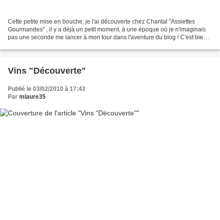
Cette petite mise en bouche, je l'ai découverte chez Chantal "Assiettes
Gourmandes" , il y a déjà un petit moment, à une époque où je n'imaginais
pas une seconde me lancer à mon tour dans l'aventure du blog ! C'est bien
simple, à chaque fois que je cherchais...
Vins "Découverte"
Publié le 03/02/2010 à 17:43
Par
mlaure35