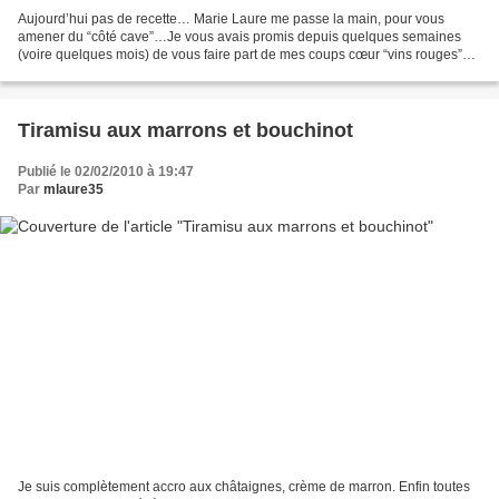
Aujourd’hui pas de recette… Marie Laure me passe la main, pour vous
amener du “côté cave”…Je vous avais promis depuis quelques semaines
(voire quelques mois) de vous faire part de mes coups cœur “vins rouges”
comme je l’ai déjà fait pour les blancs…Hélas,...
Tiramisu aux marrons et bouchinot
Publié le 02/02/2010 à 19:47
Par
mlaure35
Je suis complètement accro aux châtaignes, crème de marron. Enfin toutes