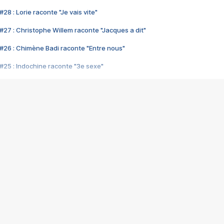
28 : Lorie raconte "Je vais vite"
#27 : Christophe Willem raconte "Jacques a dit"
#26 : Chimène Badi raconte "Entre nous"
#25 : Indochine raconte "3e sexe"
#24 : Zaho raconte "C'est chelou"
#23 : Patrick Bruel raconte "Au café des délices"
#22 : Kyo raconte "Le chemin"
#21 : Nolwenn Leroy raconte "Cassé"
#20 : Patrick Hernandez raconte "Born to be alive"
#19 : Lorie raconte "Près de moi"
#18 : Michael Jones raconte "A nos actes manqués" (avec Jean-Jacque
#17 : Khaled raconte "Aïcha"