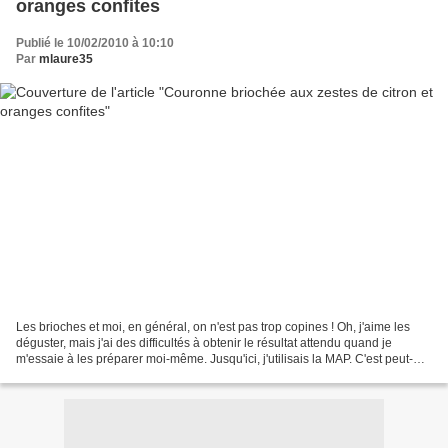
oranges confites
Publié le 10/02/2010 à 10:10
Par
mlaure35
Les brioches et moi, en général, on n'est pas trop copines ! Oh, j'aime les
déguster, mais j'ai des difficultés à obtenir le résultat attendu quand je
m'essaie à les préparer moi-même. Jusqu'ici, j'utilisais la MAP. C'est peut-
être là que se situe le...