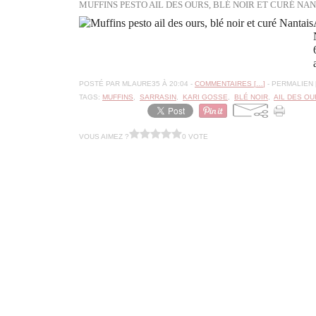
MUFFINS PESTO AIL DES OURS, BLÉ NOIR ET CURÉ NAN
POSTÉ PAR MLAURE35 À 20:04 -
COMMENTAIRES [
…
]
- PERMALIEN 
TAGS:
MUFFINS
,
SARRASIN
,
KARI GOSSE
,
BLÉ NOIR
,
AIL DES OU
VOUS AIMEZ ?
0 VOTE