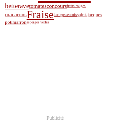
Janvier
Février
Mars
(5)
(6)
(8)
betterave
tomates
concours
fruits rouges
Janvier
Janvier
(8)
(19)
Fraise
macarons
saint-jacques
kari gosse
oeufs
potimarron
asperges vertes
Publicité