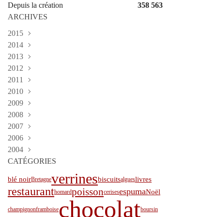
Depuis la création
358 563
ARCHIVES
2015
2014
Février
(2)
2013
Janvier
Décembre
(1)
(1)
2012
Novembre
Décembre
(4)
(1)
2011
Octobre
Novembre
Décembre
(4)
(4)
(2)
2010
Septembre
Octobre
Novembre
Décembre
(3)
(1)
(1)
(3)
2009
Juillet
Septembre
Octobre
Novembre
Décembre
(2)
(4)
(9)
(1)
(4)
2008
Mars
Août
Septembre
Octobre
Novembre
Décembre
(1)
(3)
(4)
(20)
(5)
(5)
2007
Février
Juillet
Août
Septembre
Octobre
Novembre
Décembre
(3)
(3)
(3)
(11)
(1)
(7)
(9)
2006
Janvier
Juin
Juillet
Août
Septembre
Octobre
Mai
Novembre
(1)
(1)
(6)
(4)
(4)
(10)
(5)
(1)
2004
Mai
Juin
Juillet
Août
Septembre
Juillet
Décembre
(4)
(3)
(7)
(4)
(1)
(1)
(10)
CATÉGORIES
Avril
Mai
Juin
Juillet
Août
Février
Octobre
Août
(4)
(5)
(3)
(7)
(1)
(4)
(1)
(1)
Mars
Avril
Mai
Juin
Juillet
Juillet
(3)
(9)
(5)
(5)
(11)
(1)
verrines
blé noir
biscuits
livres
Bretagne
algues
Février
Mars
Avril
Mai
Juin
Mai
(6)
(1)
(12)
(5)
(5)
(7)
restaurant
poisson
espuma
Noël
homard
cerises
Janvier
Février
Mars
Avril
Mai
(18)
(6)
(6)
(6)
(4)
chocolat
Janvier
Février
Mars
Avril
(5)
(10)
(4)
(3)
champignon
framboise
boursin