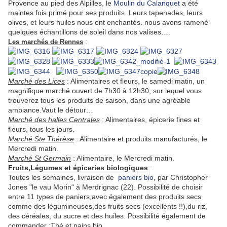
Provence au pied des Alpilles, le
Moulin du Calanquet
a été
maintes fois primé pour ses produits. Leurs tapenades, leurs
olives, et leurs huiles nous ont enchantés. nous avons ramené
quelques échantillons de soleil dans nos valises….
:
Les marchés de Rennes
Marché des Lices
: Alimentaires et fleurs, le samedi matin, un
magnifique marché ouvert de 7h30 à 12h30, sur lequel vous
trouverez tous les produits de saison, dans une agréable
ambiance.Vaut le détour…
Marché des halles Centrales
: Alimentaires, épicerie fines et
fleurs, tous les jours.
Marché Ste Thérèse
: Alimentaire et produits manufacturés, le
Mercredi matin.
Marché St Germain
: Alimentaire, le Mercredi matin.
Fruits,Légumes et épiceries biologiques
:
Toutes les semaines, livraison de
paniers bio
, par Christopher
Jones "le vau Morin" à Merdrignac (22). Possibilité de choisir
entre 11 types de paniers,avec également des produits secs
comme des légumineuses,des fruits secs (excellents !!),du riz,
des céréales, du sucre et des huiles. Possibilité également de
commander :Thé et pains bio.