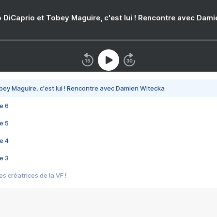
 DiCaprio et Tobey Maguire, c'est lui ! Rencontre avec Dam
bey Maguire, c'est lui ! Rencontre avec Damien Witecka
e 6
e 5
e 4
e 3
s créatrices de la VF !
e 2
e 1