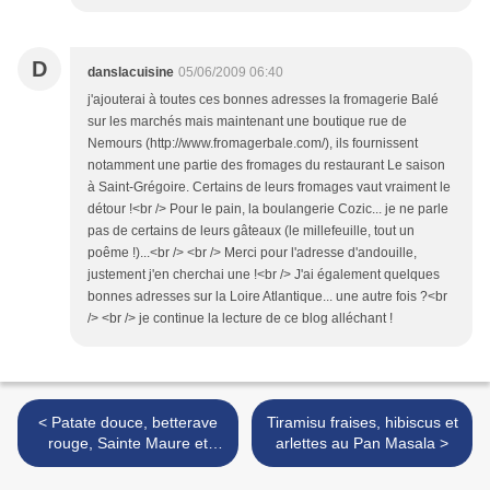
D
danslacuisine
05/06/2009 06:40
j'ajouterai à toutes ces bonnes adresses la fromagerie Balé
sur les marchés mais maintenant une boutique rue de
Nemours (http://www.fromagerbale.com/), ils fournissent
notamment une partie des fromages du restaurant Le saison
à Saint-Grégoire. Certains de leurs fromages vaut vraiment le
détour !<br /> Pour le pain, la boulangerie Cozic... je ne parle
pas de certains de leurs gâteaux (le millefeuille, tout un
poême !)...<br /> <br /> Merci pour l'adresse d'andouille,
justement j'en cherchai une !<br /> J'ai également quelques
bonnes adresses sur la Loire Atlantique... une autre fois ?<br
/> <br /> je continue la lecture de ce blog alléchant !
< Patate douce, betterave
Tiramisu fraises, hibiscus et
rouge, Sainte Maure et
arlettes au Pan Masala >
Chèvre Frais, à Cordeillan-
Bages avec Jean-Luc