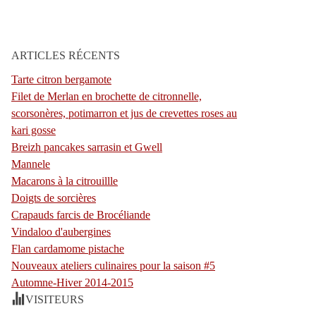
ARTICLES RÉCENTS
Tarte citron bergamote
Filet de Merlan en brochette de citronnelle,
scorsonères, potimarron et jus de crevettes roses au
kari gosse
Breizh pancakes sarrasin et Gwell
Mannele
Macarons à la citrouillle
Doigts de sorcières
Crapauds farcis de Brocéliande
Vindaloo d'aubergines
Flan cardamome pistache
Nouveaux ateliers culinaires pour la saison #5
Automne-Hiver 2014-2015
VISITEURS