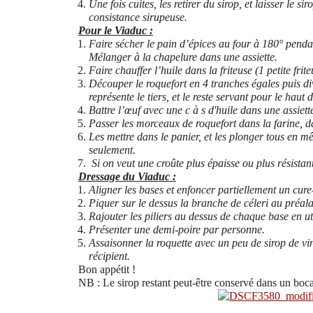
Une fois cuites, les retirer du sirop, et laisser le 
consistance sirupeuse.
Pour le Viaduc :
Faire sécher le pain d’épices au four à 180° penda
Mélanger à la chapelure dans une assiette.
Faire chauffer l’huile dans la friteuse (1 petite frite
Découper le roquefort en 4 tranches égales puis div
représente le tiers, et le reste servant pour le haut 
Battre l’œuf avec une c à s d'huile dans une assiett
Passer les morceaux de roquefort dans la farine, da
Les mettre dans le panier, et les plonger tous en 
seulement.
Si on veut une croûte plus épaisse ou plus résistant
Dressage du Viaduc :
Aligner les bases et enfoncer partiellement un cur
Piquer sur le dessus la branche de céleri au préala
Rajouter les piliers au dessus de chaque base en uti
Présenter une demi-poire par personne.
Assaisonner la roquette avec un peu de sirop de vin
récipient.
Bon appétit !
NB : Le sirop restant peut-être conservé dans un bocal