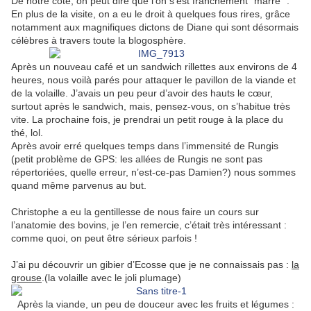
De notre côté, on peut dire que l’on s’est franchement “marré” .
En plus de la visite, on a eu le droit à quelques fous rires, grâce
notamment aux magnifiques dictons de Diane qui sont désormais
célèbres à travers toute la blogosphère.
Après un nouveau café et un sandwich rillettes aux environs de 4
heures, nous voilà parés pour attaquer le pavillon de la viande et
de la volaille. J’avais un peu peur d’avoir des hauts le cœur,
surtout après le sandwich, mais, pensez-vous, on s’habitue très
vite. La prochaine fois, je prendrai un petit rouge à la place du
thé, lol.
Après avoir erré quelques temps dans l’immensité de Rungis
(petit problème de GPS: les allées de Rungis ne sont pas
répertoriées, quelle erreur, n’est-ce-pas Damien?) nous sommes
quand même parvenus au but.
Christophe a eu la gentillesse de nous faire un cours sur
l’anatomie des bovins, je l’en remercie, c’était très intéressant :
comme quoi, on peut être sérieux parfois !
J’ai pu découvrir un gibier d’Ecosse que je ne connaissais pas :
la
grouse
.(la volaille avec le joli plumage)
Après la viande, un peu de douceur avec les fruits et légumes :