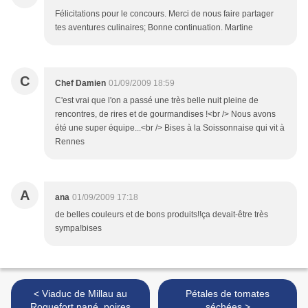
Félicitations pour le concours. Merci de nous faire partager
tes aventures culinaires; Bonne continuation. Martine
C
Chef Damien
01/09/2009 18:59
C'est vrai que l'on a passé une très belle nuit pleine de
rencontres, de rires et de gourmandises !<br /> Nous avons
été une super équipe...<br /> Bises à la Soissonnaise qui vit à
Rennes
A
ana
01/09/2009 17:18
de belles couleurs et de bons produits!!ça devait-être très
sympa!bises
< Viaduc de Millau au
Pétales de tomates
Roquefort pané, poires
séchées >