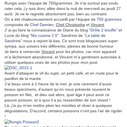
Rungis avec l’équipe de 750grammes. Je n’ai surtout pas voulu
rater cela, j’y suis donc allée dans la nuit de mercredi au jeudi 27
août. Je ne le regrette absolument pas, bien au contraire.
On a été chaleureusement accueilli par l’équipe de
750 grammes
composée de
Chef Damien,
Chef Christophe
et
Vincent
.
J’ ai pu faire la connaissance de Diane du blog “
Drôle 2 bouffe
” et
Lucie du blog “
Ma cuisine 2.0
”. Sandrine de “
La table de
Sandrine
” nous a rejoint là-bas. Ce sont trois blogueuses super
sympa. aux univers très différents, pleines de bonne humeur.
Je tiens à remercier
Vincent
pour les photos, car mon appareil
m'a lâchement abandonné, et Vincent m'a gentiment autorisée à
utiliser quelques unes de ses photos pour mon post.
Avant d’attaquer le vif du sujet, un petit café, et en route pour le
pavillon de la marée.
J’ai beau vivre à 1 heure de la mer, je vois rarement d’aussi
beaux spécimens, d’autant qu’on nous présente souvent le
poisson en filet, et dieu sait alors, quel âge il peut avoir ce
pauvre poisson, et à quoi il a pu ressembler de son vivant !
Là, j’ai pu m’en mettre plein les mirettes et rêver à quelques
dégustations; D’accord, certains poissons n’ont pas l’air de rigoler
!