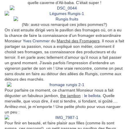
quelle caverne d’Ali-baba. C’était super !
(Nb: avez-vous remarqué ces jolies pommes?)
On s’est ensuite dirigé vers le pavillon des fromages où, on a eu
la chance de faire la connaissance d’un fromager extraordinaire
Monsieur
Yves Cremmer
du
Marché des Fromagers
. Il nous a fait
partager sa passion, nous a expliqué son métier, comment il
choisit ses fromages, sa connaissance des producteurs et du
terroir. Il en parle avec tellement d’amour qu’il nous a fait passer
un grand moment. J’avais parfois l’impression d’entendre un
vigneron parler de son vin ! Une vraie rencontre, comme on peut
sans doute en faire au détour des allées de Rungis, comme aux
détours des marchés.
Pour parfaire ce moment, ce charmant Monsieur nous a fait
déguster un fabuleux jambon,
the jambon
:
le bellota.
Quelle
merveille, que vous dire, il est si tendre, si fondant, si goûté….
Arrêtez-moi, je m’emporte ! Une petite photo pour vous narguer
un peu :
Pour finir en beauté, et faire plaisir aux filles (comme ils sont
sympa. ces garçons!), un petit passage au pavillon des fleurs.