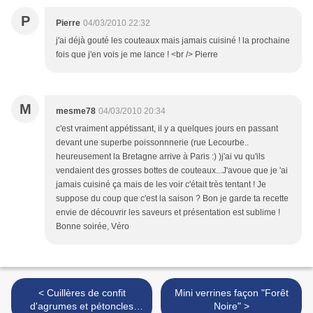
P
Pierre
04/03/2010 22:32
j'ai déjà gouté les couteaux mais jamais cuisiné ! la prochaine
fois que j'en vois je me lance ! <br /> Pierre
M
mesme78
04/03/2010 20:34
c'est vraiment appétissant, il y a quelques jours en passant
devant une superbe poissonnnerie (rue Lecourbe..
heureusement la Bretagne arrive à Paris :) )j'ai vu qu'ils
vendaient des grosses bottes de couteaux...J'avoue que je 'ai
jamais cuisiné ça mais de les voir c'était très tentant ! Je
suppose du coup que c'est la saison ? Bon je garde ta recette
envie de découvrir les saveurs et présentation est sublime !
Bonne soirée, Véro
< Cuillères de confit
Mini verrines façon "Forêt
d'agrumes et pétoncles
Noire" >