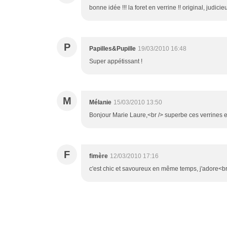
bonne idée !!! la foret en verrine !! original, judicie
P
Papilles&Pupille
19/03/2010 16:48
Super appétissant !
M
Mélanie
15/03/2010 13:50
Bonjour Marie Laure,<br /> superbe ces verrines 
F
fimère
12/03/2010 17:16
c'est chic et savoureux en même temps, j'adore<b