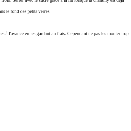
roid. Serrer avec le sucre glace à la fin lorsque la chantilly est déjà
ans le fond des petits verres.
ures à l'avance en les gardant au frais. Cependant ne pas les monter trop