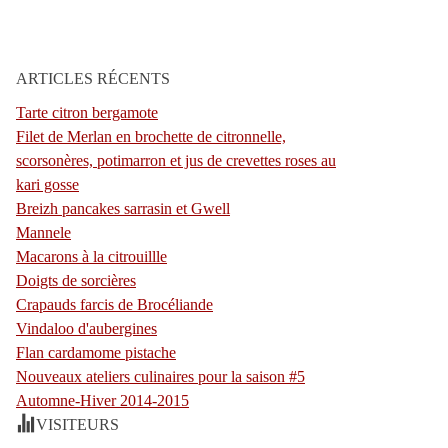
ARTICLES RÉCENTS
Tarte citron bergamote
Filet de Merlan en brochette de citronnelle,
scorsonères, potimarron et jus de crevettes roses au
kari gosse
Breizh pancakes sarrasin et Gwell
Mannele
Macarons à la citrouillle
Doigts de sorcières
Crapauds farcis de Brocéliande
Vindaloo d'aubergines
Flan cardamome pistache
Nouveaux ateliers culinaires pour la saison #5
Automne-Hiver 2014-2015
VISITEURS