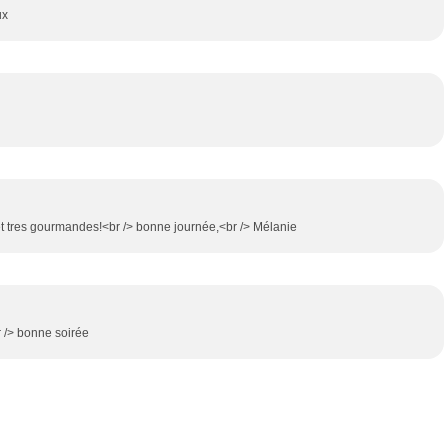
ux
et tres gourmandes!<br /> bonne journée,<br /> Mélanie
r /> bonne soirée