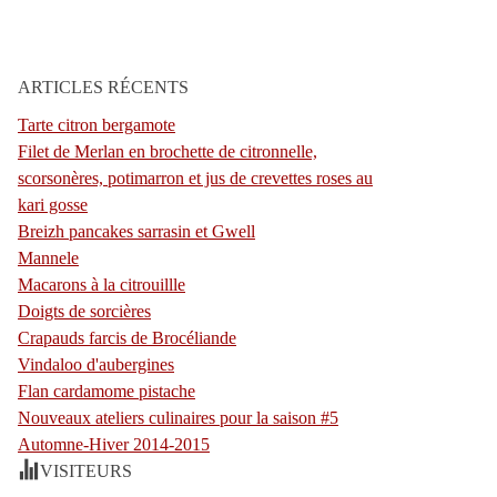
ARTICLES RÉCENTS
Tarte citron bergamote
Filet de Merlan en brochette de citronnelle,
scorsonères, potimarron et jus de crevettes roses au
kari gosse
Breizh pancakes sarrasin et Gwell
Mannele
Macarons à la citrouillle
Doigts de sorcières
Crapauds farcis de Brocéliande
Vindaloo d'aubergines
Flan cardamome pistache
Nouveaux ateliers culinaires pour la saison #5
Automne-Hiver 2014-2015
VISITEURS