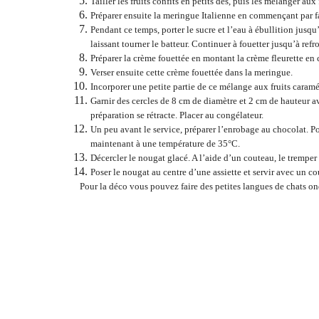
Tailler les fruits confits en petits dés, puis les mélanger aux 
Préparer ensuite la meringue Italienne en commençant par fa
Pendant ce temps, porter le sucre et l’eau à ébullition jusqu
laissant tourner le batteur. Continuer à fouetter jusqu’à refr
Préparer la crème fouettée en montant la crème fleurette en c
Verser ensuite cette crème fouettée dans la meringue.
Incorporer une petite partie de ce mélange aux fruits caramél
Garnir des cercles de 8 cm de diamètre et 2 cm de hauteur a
préparation se rétracte. Placer au congélateur.
Un peu avant le service, préparer l’enrobage au chocolat. Pou
maintenant à une température de 35°C.
Décercler le nougat glacé. A l’aide d’un couteau, le trempe
Poser le nougat au centre d’une assiette et servir avec un coul
Pour la déco vous pouvez faire des petites langues de chats ond