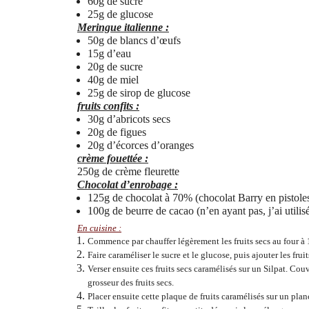
60g de sucre
25g de glucose
Meringue italienne :
50g de blancs d’œufs
15g d’eau
20g de sucre
40g de miel
25g de sirop de glucose
fruits confits :
30g d’abricots secs
20g de figues
20g d’écorces d’oranges
crème fouettée :
250g de crème fleurette
Chocolat d’enrobage :
125g de chocolat à 70% (chocolat Barry en pistole
100g de beurre de cacao (n’en ayant pas, j’ai utili
En cuisine :
Commence par chauffer légèrement les fruits secs au four à
Faire caraméliser le sucre et le glucose, puis ajouter les fruit
Verser ensuite ces fruits secs caramélisés sur un Silpat. Cou
grosseur des fruits secs.
Placer ensuite cette plaque de fruits caramélisés sur un pla