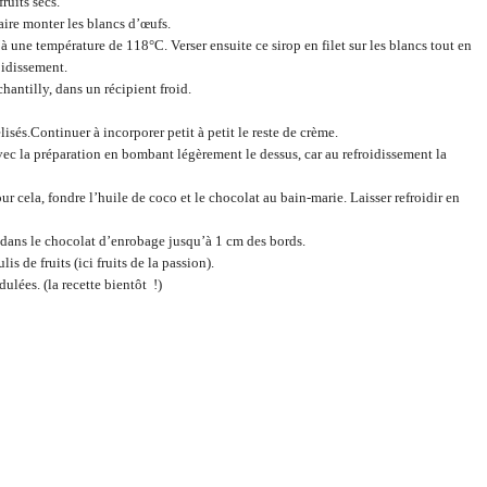
fruits secs.
ire monter les blancs d’œufs.
’à une température de 118°C. Verser ensuite ce sirop en filet sur les blancs tout en
oidissement.
hantilly, dans un récipient froid.
isés.Continuer à incorporer petit à petit le reste de crème.
vec la préparation en bombant légèrement le dessus, car au refroidissement la
r cela, fondre l’huile de coco et le chocolat au bain-marie. Laisser refroidir en
r dans le chocolat d’enrobage jusqu’à 1 cm des bords.
is de fruits (ici fruits de la passion).
ulées. (la recette bientôt !)