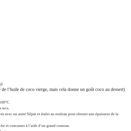
s)
sé de l’huile de coco vierge, mais cela donne un goût coco au dessert)
 100°C.
s secs.
vrir avec un autre Silpat et étaler au rouleau pour obtenir une épaisseur de la
nche et concasser à l’aide d’un grand couteau.