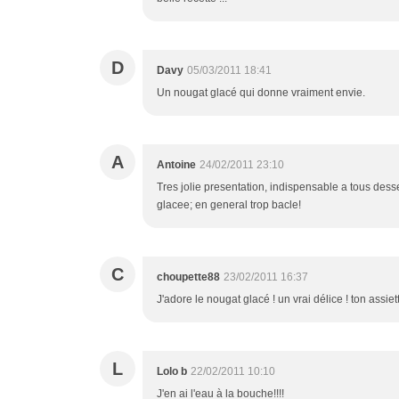
D
Davy
05/03/2011 18:41
Un nougat glacé qui donne vraiment envie.
A
Antoine
24/02/2011 23:10
Tres jolie presentation, indispensable a tous dess
glacee; en general trop bacle!
C
choupette88
23/02/2011 16:37
J'adore le nougat glacé ! un vrai délice ! ton assi
L
Lolo b
22/02/2011 10:10
J'en ai l'eau à la bouche!!!!