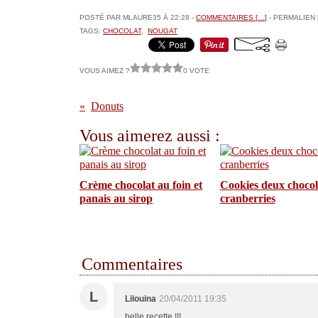
POSTÉ PAR MLAURE35 À 22:28 -
COMMENTAIRES [
…
]
- PERMALIEN 
TAGS:
CHOCOLAT
,
NOUGAT
VOUS AIMEZ ?
0 VOTE
Donuts
Vous aimerez aussi :
Crème chocolat au foin et
Cookies deux chocola
panais au sirop
cranberries
Commentaires
L
Lilouina
20/04/2011 19:35
belle recette !!!