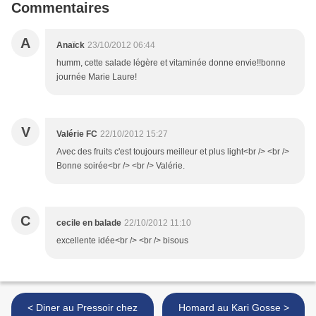
Commentaires
A
Anaïck
23/10/2012 06:44
humm, cette salade légère et vitaminée donne envie!!bonne
journée Marie Laure!
V
Valérie FC
22/10/2012 15:27
Avec des fruits c'est toujours meilleur et plus light<br /> <br />
Bonne soirée<br /> <br /> Valérie.
C
cecile en balade
22/10/2012 11:10
excellente idée<br /> <br /> bisous
< Diner au Pressoir chez
Homard au Kari Gosse >