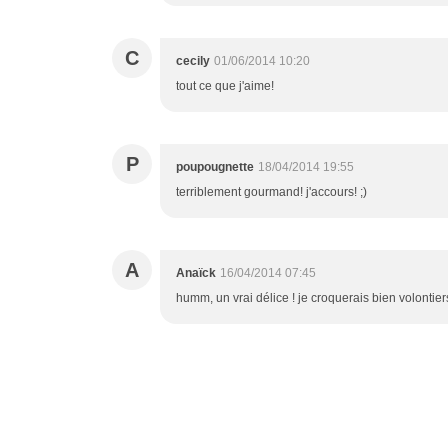
C
cecily
01/06/2014 10:20
tout ce que j'aime!
P
poupougnette
18/04/2014 19:55
terriblement gourmand! j'accours! ;)
A
Anaïck
16/04/2014 07:45
humm, un vrai délice ! je croquerais bien volontie