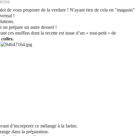
RRONS
n aloi de vous proposer de la verdure ! N'ayant rien de cela en "magasin"
vernal !
lutions.
it on prépare un autre dessert !
nt ces muffins dont la recette est issue d’un « tout-petit » de
 cultes.
 avant d’incorporer ce mélange à la farine.
orange dans la préparation.