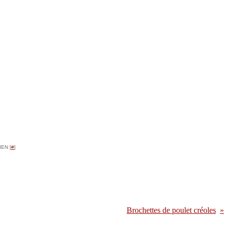
EN [
#
]
Brochettes de poulet créoles