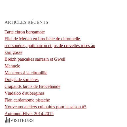
ARTICLES RÉCENTS
Tarte citron bergamote
Filet de Merlan en brochette de citronnelle,
scorsonères, potimarron et jus de crevettes roses au
kari gosse
Breizh pancakes sarrasin et Gwell
Mannele
Macarons à la citrouillle
Doigts de sorcières
Crapauds farcis de Brocéliande
Vindaloo d'aubergines
Flan cardamome pistache
Nouveaux ateliers culinaires pour la saison #5
Automne-Hiver 2014-2015
VISITEURS