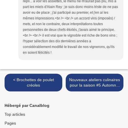
repli... à voir les assiettes, le menu ne m'aurait pas plu, mis à
part les miels d'Alain Rey ; je suis donc moins triste de ne pas
avoir eu de place ; j'ai participé au premier, et j'en ai les
mêmes impressions.<br /> <br /> un accord vins (imposés) /
mets, et non le contraire, deux interprétations toutes
personnelles de deux chefs étoilés, j'avais aimé le principe.
<br /> <br /> il est vrai que le vignoble est riche de bons vins ;
l'hyper sélection des dix dernières années a
considérablement modifié le travail de nos vignerons, qu'ils
en soient félicités !
< Brochettes de poulet
Nouveaux ateliers culinaires
créoles
pour la saison #5 Automne-
Hiver 2014-2015 >
Hébergé par Canalblog
Top articles
Pages