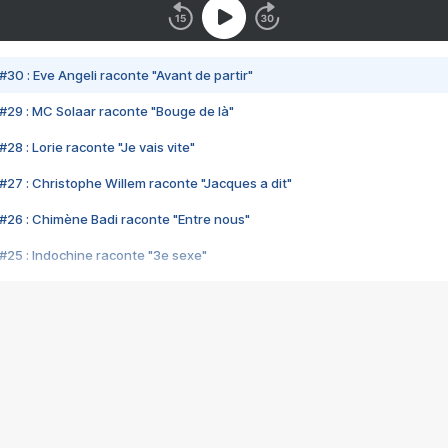
#30 : Eve Angeli raconte "Avant de partir"
#29 : MC Solaar raconte "Bouge de là"
28 : Lorie raconte "Je vais vite"
#27 : Christophe Willem raconte "Jacques a dit"
#26 : Chimène Badi raconte "Entre nous"
#25 : Indochine raconte "3e sexe"
#24 : Zaho raconte "C'est chelou"
#23 : Patrick Bruel raconte "Au café des délices"
#22 : Kyo raconte "Le chemin"
#21 : Nolwenn Leroy raconte "Cassé"
#20 : Patrick Hernandez raconte "Born to be alive"