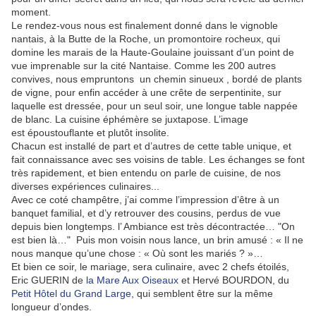
moment.
Le rendez-vous nous est finalement donné dans le vignoble
nantais, à la Butte de la Roche, un promontoire rocheux, qui
domine les marais de la Haute-Goulaine jouissant d’un point de
vue imprenable sur la cité Nantaise. Comme les 200 autres
convives, nous empruntons un chemin sinueux , bordé de plants
de vigne, pour enfin accéder à une crête de serpentinite, sur
laquelle est dressée, pour un seul soir, une longue table nappée
de blanc. La cuisine éphémère se juxtapose. L’image
est époustouflante et plutôt insolite.
Chacun est installé de part et d’autres de cette table unique, et
fait connaissance avec ses voisins de table. Les échanges se font
très rapidement, et bien entendu on parle de cuisine, de nos
diverses expériences culinaires...
Avec ce coté champêtre, j’ai comme l’impression d’être à un
banquet familial, et d’y retrouver des cousins, perdus de vue
depuis bien longtemps. l’ Ambiance est très décontractée… "On
est bien là…" Puis mon voisin nous lance, un brin amusé : « Il ne
nous manque qu’une chose : « Où sont les mariés ? »…
Et bien ce soir, le mariage, sera culinaire, avec 2 chefs étoilés,
Eric GUERIN de
la Mare Aux Oiseaux
et Hervé BOURDON, du
Petit Hôtel du Grand Large
, qui semblent être sur la même
longueur d’ondes.