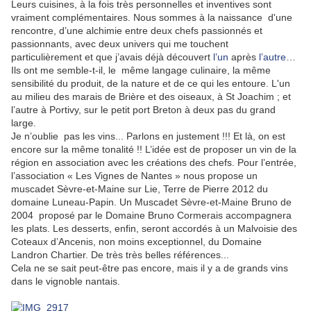
Leurs cuisines, à la fois très personnelles et inventives sont
vraiment complémentaires. Nous sommes à la naissance d'une
rencontre, d’une alchimie entre deux chefs passionnés et
passionnants, avec deux univers qui me touchent
particulièrement et que j’avais déjà découvert
l’un
après
l’autre
…
Ils ont me semble-t-il, le même langage culinaire, la même
sensibilité du produit, de la nature et de ce qui les entoure. L'un
au milieu des marais de Brière et des oiseaux, à St Joachim ; et
l’autre à Portivy, sur le petit port Breton à deux pas du grand
large.
Je n’oublie pas les vins... Parlons en justement !!! Et là, on est
encore sur la même tonalité !! L’idée est de proposer un vin de la
région en association avec les créations des chefs. Pour l’entrée,
l’association « Les Vignes de Nantes » nous propose un
muscadet Sèvre-et-Maine sur Lie, Terre de Pierre 2012 du
domaine Luneau-Papin. Un Muscadet Sèvre-et-Maine Bruno de
2004 proposé par le Domaine Bruno Cormerais accompagnera
les plats. Les desserts, enfin, seront accordés à un Malvoisie des
Coteaux d’Ancenis, non moins exceptionnel, du Domaine
Landron Chartier. De très très belles références...
Cela ne se sait peut-être pas encore, mais il y a de grands vins
dans le vignoble nantais.