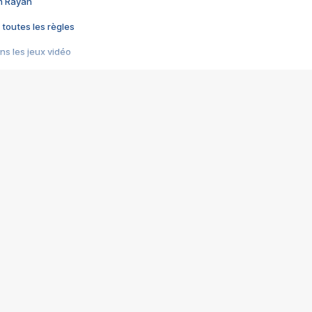
im Rayan
 toutes les règles
s les jeux vidéo
us choquant de Rockstar ? - Le scandale BULLY
e plus moche de Steam
du RÊVE tourne au CAUCHEMAR
pendant 8 heures
it… à tort
umiliés par un jeu vidéo
ire - Final Fantasy 8
ti un empire - Age of Empires
story DOFUS
tard, il crée l'un des pires jeux de tous les temps, MindsEye.