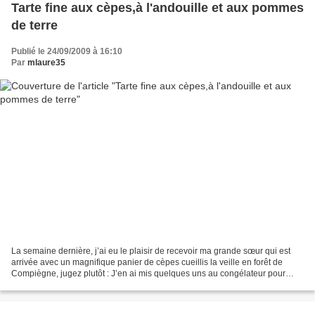
Tarte fine aux cèpes,à l'andouille et aux pommes
de terre
Publié le 24/09/2009 à 16:10
Par
mlaure35
La semaine dernière, j’ai eu le plaisir de recevoir ma grande sœur qui est
arrivée avec un magnifique panier de cèpes cueillis la veille en forêt de
Compiègne, jugez plutôt : J’en ai mis quelques uns au congélateur pour
pouvoir en profiter pendant l’hiver...