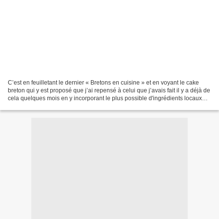
C’est en feuilletant le dernier « Bretons en cuisine » et en voyant le cake
breton qui y est proposé que j’ai repensé à celui que j’avais fait il y a déjà de
cela quelques mois en y incorporant le plus possible d'ingrédients locaux
des producteurs autour...