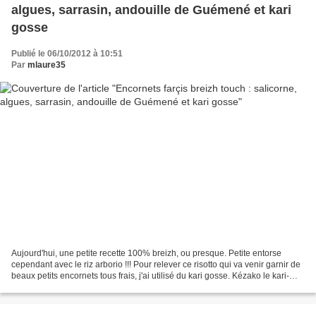
algues, sarrasin, andouille de Guémené et kari
gosse
Publié le 06/10/2012 à 10:51
Par
mlaure35
Aujourd'hui, une petite recette 100% breizh, ou presque. Petite entorse
cependant avec le riz arborio !!! Pour relever ce risotto qui va venir garnir de
beaux petits encornets tous frais, j'ai utilisé du kari gosse. Kézako le kari-
gosse ? On l'appelle...