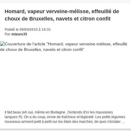
Homard, vapeur verveine-mélisse, effeuillé de
choux de Bruxelles, navets et citron confit
Publié le 09/04/2010 à 14:31
Par
mlaure35
Il fait beau (eh oui, même en Bretagne. J'entends d'ici les mauvaises
langues !!!). On a du coup, envie de fraîcheur et légèreté. Les petits légumes
nouveaux arrivent petit à petit sur les étals des marchés, de quoi s'éclater en
cuisine. J'aime toutes...