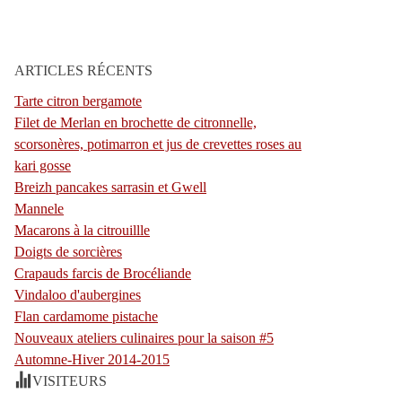
ARTICLES RÉCENTS
Tarte citron bergamote
Filet de Merlan en brochette de citronnelle,
scorsonères, potimarron et jus de crevettes roses au
kari gosse
Breizh pancakes sarrasin et Gwell
Mannele
Macarons à la citrouillle
Doigts de sorcières
Crapauds farcis de Brocéliande
Vindaloo d'aubergines
Flan cardamome pistache
Nouveaux ateliers culinaires pour la saison #5
Automne-Hiver 2014-2015
VISITEURS