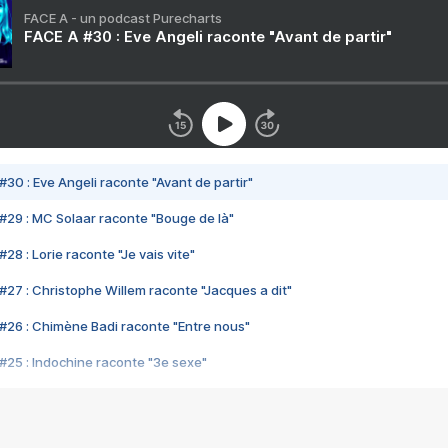
FACE A - un podcast Purecharts
FACE A #30 : Eve Angeli raconte "Avant de partir"
#30 : Eve Angeli raconte "Avant de partir"
#29 : MC Solaar raconte "Bouge de là"
28 : Lorie raconte "Je vais vite"
#27 : Christophe Willem raconte "Jacques a dit"
#26 : Chimène Badi raconte "Entre nous"
#25 : Indochine raconte "3e sexe"
#24 : Zaho raconte "C'est chelou"
#23 : Patrick Bruel raconte "Au café des délices"