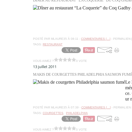
DÎNER AU RESTAURANT “LA COQUERIE” DU COQ GADB
POSTÉ PAR MLAURE35 À 08:11 -
COMMENTAIRES [
…
]
- PERMALIEN 
TAGS:
RESTAURANT
VOUS AIMEZ ?
0 VOTE
13 juillet 2011
MAKIS DE COURGETTES PHILADELPHIA SAUMON FUM
Le 
mér
ce.
ur n
POSTÉ PAR MLAURE35 À 07:39 -
COMMENTAIRES [
…
]
- PERMALIEN 
TAGS:
COURGETTES
,
PHILADELPHIA
VOUS AIMEZ ?
0 VOTE