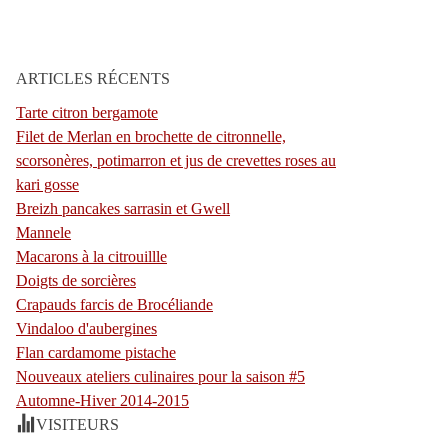
ARTICLES RÉCENTS
Tarte citron bergamote
Filet de Merlan en brochette de citronnelle,
scorsonères, potimarron et jus de crevettes roses au
kari gosse
Breizh pancakes sarrasin et Gwell
Mannele
Macarons à la citrouillle
Doigts de sorcières
Crapauds farcis de Brocéliande
Vindaloo d'aubergines
Flan cardamome pistache
Nouveaux ateliers culinaires pour la saison #5
Automne-Hiver 2014-2015
VISITEURS