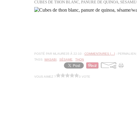
CUBES DE THON BLANC, PANURE DE QUINOA, SÉSAME/
POSTÉ PAR MLAURE35 À 22:10 -
COMMENTAIRES [
…
]
- PERMALIEN 
TAGS:
WASABI
,
SÉSAME
,
THON
VOUS AIMEZ ?
0 VOTE