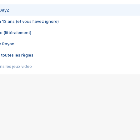
 DayZ
 a 13 ans (et vous l'avez ignoré)
e (littéralement)
im Rayan
 toutes les règles
s les jeux vidéo
us choquant de Rockstar ? - Le scandale BULLY
e plus moche de Steam
du RÊVE tourne au CAUCHEMAR
pendant 8 heures
it… à tort
umiliés par un jeu vidéo