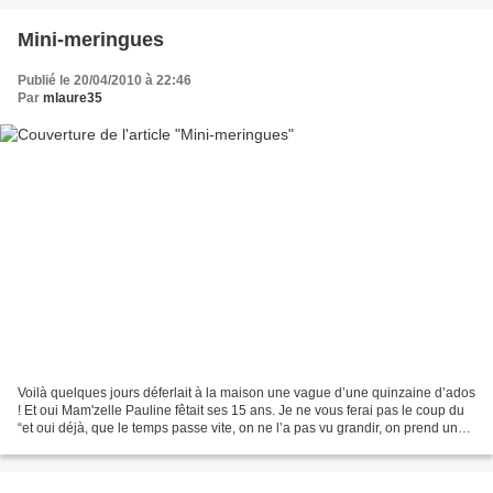
Mini-meringues
Publié le 20/04/2010 à 22:46
Par
mlaure35
Voilà quelques jours déferlait à la maison une vague d’une quinzaine d’ados
! Et oui Mam'zelle Pauline fêtait ses 15 ans. Je ne vous ferai pas le coup du
“et oui déjà, que le temps passe vite, on ne l’a pas vu grandir, on prend un
coup de vieux…) Et bien...