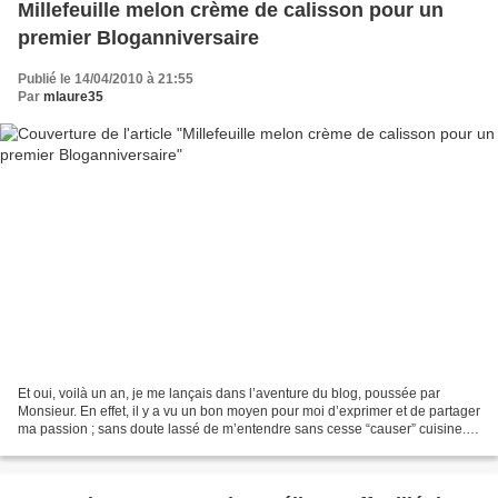
Millefeuille melon crème de calisson pour un
premier Bloganniversaire
Publié le 14/04/2010 à 21:55
Par
mlaure35
Et oui, voilà un an, je me lançais dans l’aventure du blog, poussée par
Monsieur. En effet, il y a vu un bon moyen pour moi d’exprimer et de partager
ma passion ; sans doute lassé de m’entendre sans cesse “causer” cuisine.
Le pauvre, il n’avait probablement...