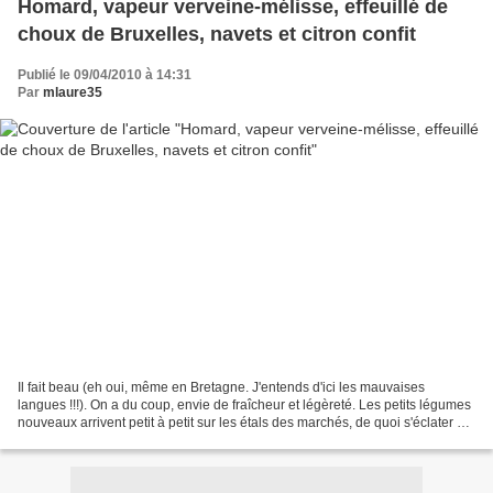
Homard, vapeur verveine-mélisse, effeuillé de
choux de Bruxelles, navets et citron confit
Publié le 09/04/2010 à 14:31
Par
mlaure35
Il fait beau (eh oui, même en Bretagne. J'entends d'ici les mauvaises
langues !!!). On a du coup, envie de fraîcheur et légèreté. Les petits légumes
nouveaux arrivent petit à petit sur les étals des marchés, de quoi s'éclater en
cuisine. J'aime toutes...