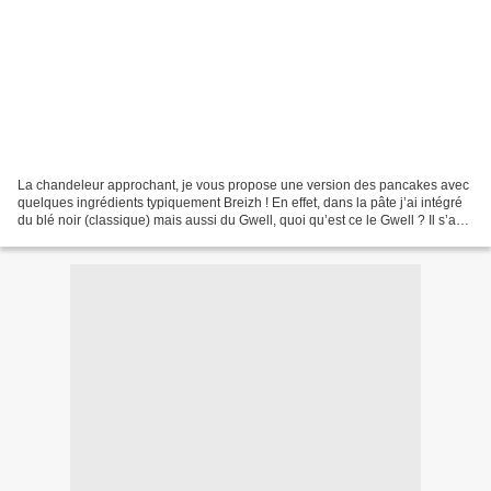
La chandeleur approchant, je vous propose une version des pancakes avec
quelques ingrédients typiquement Breizh ! En effet, dans la pâte j’ai intégré
du blé noir (classique) mais aussi du Gwell, quoi qu’est ce le Gwell ? Il s’agit
en fait du gros lait...