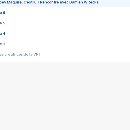
bey Maguire, c'est lui ! Rencontre avec Damien Witecka
e 6
e 5
e 4
e 3
s créatrices de la VF !
e 2
e 1
e Mektoub My Love arrive enfin ! Rencontre avec Shaïn Boumedine et Sal
i : après Toni en famille
elle réalise le bouleversant Dites lui que je l'aime
ais ! Rencontre autour de Vie privée de Rebecca Zlotowski
 de Marguerite, Grave... Rencontre avec Ella Rumpf