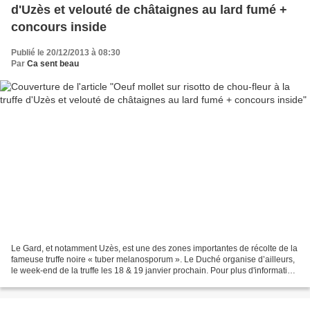
d'Uzès et velouté de châtaignes au lard fumé +
concours inside
Publié le 20/12/2013 à 08:30
Par
Ca sent beau
Le Gard, et notamment Uzès, est une des zones importantes de récolte de la
fameuse truffe noire « tuber melanosporum ». Le Duché organise d’ailleurs,
le week-end de la truffe les 18 & 19 janvier prochain. Pour plus d'information
rendz-vous sur cette page....