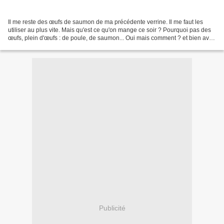
Il me reste des œufs de saumon de ma précédente verrine. Il me faut les
utiliser au plus vite. Mais qu'est ce qu'on mange ce soir ? Pourquoi pas des
œufs, plein d'œufs : de poule, de saumon... Oui mais comment ? et bien avec
du citron confit (il y en...
Publicité