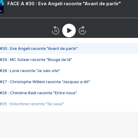
FACE A #30 : Eve Angeli raconte "Avant de partir"
#30 : Eve Angeli raconte "Avant de partir"
#29 : MC Solaar raconte "Bouge de là"
28 : Lorie raconte "Je vais vite"
#27 : Christophe Willem raconte "Jacques a dit"
#26 : Chimène Badi raconte "Entre nous"
#25 : Indochine raconte "3e sexe"
#24 : Zaho raconte "C'est chelou"
#23 : Patrick Bruel raconte "Au café des délices"
#22 : Kyo raconte "Le chemin"