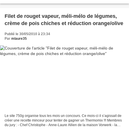
Cuisine A&D. Et là, que vois-je...
Filet de rouget vapeur, méli-mélo de légumes,
crème de pois chiches et réduction orange/olive
Publié le 30/05/2010 à 23:34
Par
mlaure35
Le site 750g organise tous les mois un concours. Ce mois-ci il s’agissait de
créer une recette minceur pour tenter de gagner un Thermomix !!! Membres
du jury : - Chef Christophe - Anne-Laure Allien de la maison Vorwerk - la