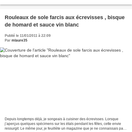
Elle a été crée en 2001 pour mettre en...
Rouleaux de sole farcis aux écrevisses , bisque
de homard et sauce vin blanc
Publié le 11/01/2011 à 22:09
Par
mlaure35
Depuis longtemps déjà, je songeais à cuisiner des écrevisses. Lorsque
j’aperçus quelques spécimens sur les étals pendant les fêtes, cette envie
ressurgit. Le même jour, je feuillète un magazine que je ne connaissais pas :