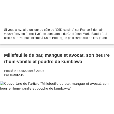
Si vous allez faire un tour du côté de "Côté cuisine" sur France 3 demain,
vous y ferez en "direct live", en compagnie du Chef Jean-Marie Baudic (qui
officie au " Youpala bistrot" à Saint-Brieuc), un petit carpaccio de lieu jaune,
accompagné d'une vinaigrette...
Millefeuille de bar, mangue et avocat, son beurre
rhum-vanille et poudre de kumbawa
Publié le 15/06/2009 à 20:05
Par
mlaure35