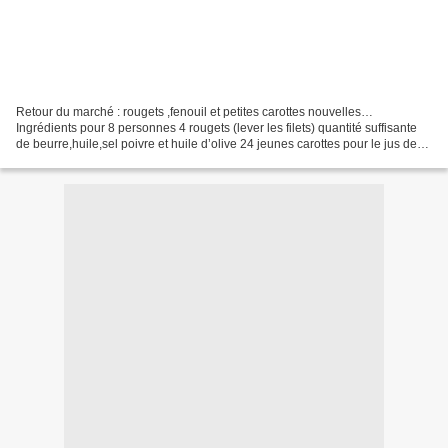
Retour du marché : rougets ,fenouil et petites carottes nouvelles…
Ingrédients pour 8 personnes 4 rougets (lever les filets) quantité suffisante
de beurre,huile,sel poivre et huile d’olive 24 jeunes carottes pour le jus de
carottes 300g de fond de volaille...