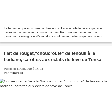
Le bar est un poisson bien de chez nous. J’ai souhaité le faire voyager en
l’associant à des saveurs plus exotiques. Pourquoi ne pas tenter une
garniture de mangue et d’avocat. Ce sont des ingrédients qui se côtoient
souvent mais plutôt à froid, c’est...
filet de rouget,”choucroute” de fenouil à la
badiane, carottes aux éclats de fève de Tonka
Publié le 11/05/2009 à 14:04
Par
mlaure35