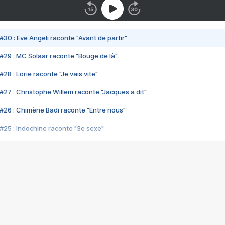
#30 : Eve Angeli raconte "Avant de partir"
#29 : MC Solaar raconte "Bouge de là"
28 : Lorie raconte "Je vais vite"
#27 : Christophe Willem raconte "Jacques a dit"
#26 : Chimène Badi raconte "Entre nous"
#25 : Indochine raconte "3e sexe"
#24 : Zaho raconte "C'est chelou"
#23 : Patrick Bruel raconte "Au café des délices"
#22 : Kyo raconte "Le chemin"
#21 : Nolwenn Leroy raconte "Cassé"
#20 : Patrick Hernandez raconte "Born to be alive"