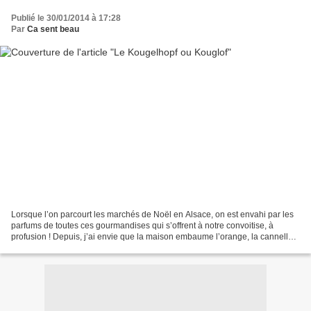
Publié le 30/01/2014 à 17:28
Par
Ca sent beau
Lorsque l’on parcourt les marchés de Noël en Alsace, on est envahi par les
parfums de toutes ces gourmandises qui s’offrent à notre convoitise, à
profusion ! Depuis, j’ai envie que la maison embaume l’orange, la cannelle,
la cardamome, le kirsch, etc......