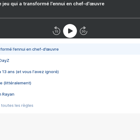
e jeu qui a transformé l’ennui en chef-d’œuvre
nsformé l’ennui en chef-d’œuvre
 DayZ
 a 13 ans (et vous l'avez ignoré)
e (littéralement)
im Rayan
 toutes les règles
s les jeux vidéo
us choquant de Rockstar ? - Le scandale BULLY
e plus moche de Steam