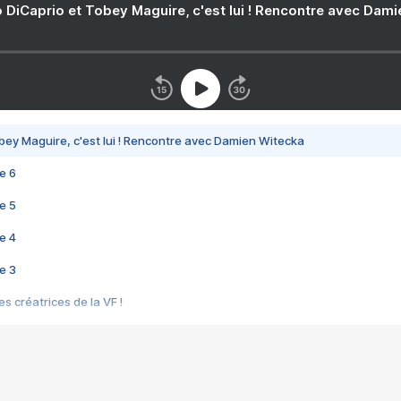
 DiCaprio et Tobey Maguire, c'est lui ! Rencontre avec Dam
bey Maguire, c'est lui ! Rencontre avec Damien Witecka
e 6
e 5
e 4
e 3
s créatrices de la VF !
e 2
e 1
e Mektoub My Love arrive enfin ! Rencontre avec Shaïn Boumedine et Sal