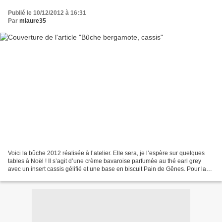
Publié le 10/12/2012 à 16:31
Par
mlaure35
Voici la bûche 2012 réalisée à l’atelier. Elle sera, je l’espère sur quelques
tables à Noël ! Il s’agit d’une crème bavaroise parfumée au thé earl grey
avec un insert cassis gélifié et une base en biscuit Pain de Gênes. Pour la
finition, nous avons réalisé...