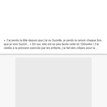
« J’ai perdu la tête depuis que j’ai vu Suzette, je perds la raison chaque fois
que je vois Suzon... » Eh oui, elle est un peu facile celle-là ! Désolée ! J’ai
cédée à la pression exercée par les enfants, j’ai fait des crêpes pour la
Chandeleur ! Pfff,...