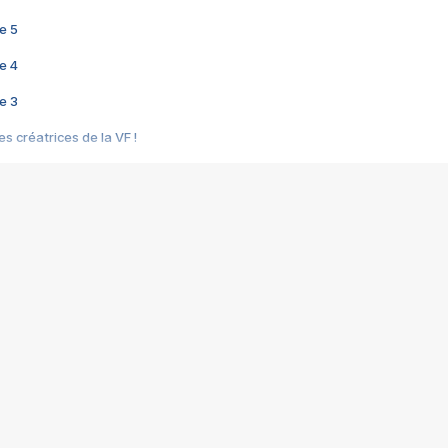
e 5
e 4
e 3
s créatrices de la VF !
e 2
e 1
e Mektoub My Love arrive enfin ! Rencontre avec Shaïn Boumedine et Sal
i : après Toni en famille
elle réalise le bouleversant Dites lui que je l'aime
ais ! Rencontre autour de Vie privée de Rebecca Zlotowski
 de Marguerite, Grave... Rencontre avec Ella Rumpf
 Les Rêveurs, un film intime sur la santé mentale